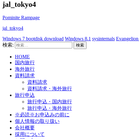
jal_tokyo4
Pominite Rampage
jal_tokyo4
Windows 7 bootdisk download
Windows 8.1
sysinternals
Evangelion
検索:
HOME
国内旅行
海外旅行
資料請求
資料請求
資料請求・海外旅行
旅行申込
旅行申込・国内旅行
旅行申込・海外旅行
※必読※お申込みの前に
個人情報の取り扱い
会社概要
採用について