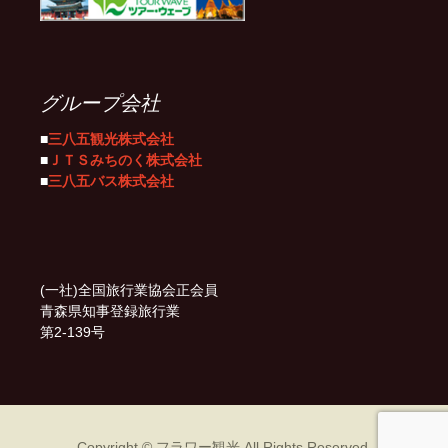
グループ会社
■
三八五観光株式会社
■
ＪＴＳみちのく株式会社
■
三八五バス株式会社
(一社)全国旅行業協会正会員
青森県知事登録旅行業
第2-139号
Copyright © フラワー観光 All Rights Reserved.