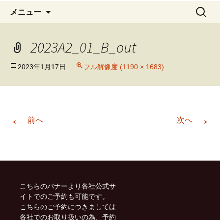
コ
検
メニュー
ン
索:
テ
2023A2_01_B_out
ン
ツ
へ
2023年1月17日
フル解像度 (1190 × 1683)
移
動
←
→
前へ
次へ
こちらのバナーより各社公式サ
イトでのご予約も可能です。
こちらのご予約につきましては
各社でのお取り扱いの為、予約