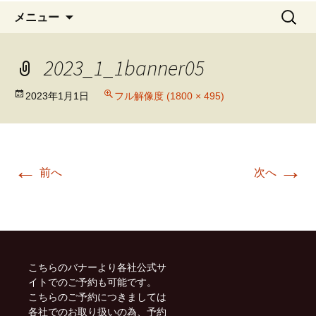
コ
検
メニュー
ン
索:
テ
2023_1_1banner05
ン
ツ
へ
2023年1月1日
フル解像度 (1800 × 495)
移
動
←
→
前へ
次へ
こちらのバナーより各社公式サ
イトでのご予約も可能です。
こちらのご予約につきましては
各社でのお取り扱いの為、予約