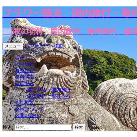
フラワー観光
国内旅行・海
1枚の切符、国内旅行、海外旅行、修
コンテンツへ移動
メニュー
ホーム
国内旅行
海外旅行
資料請求
旅行申込
旅行申込・国内旅行
旅行申込・海外旅行
会社概要
採用について
お問い合せ
検索: