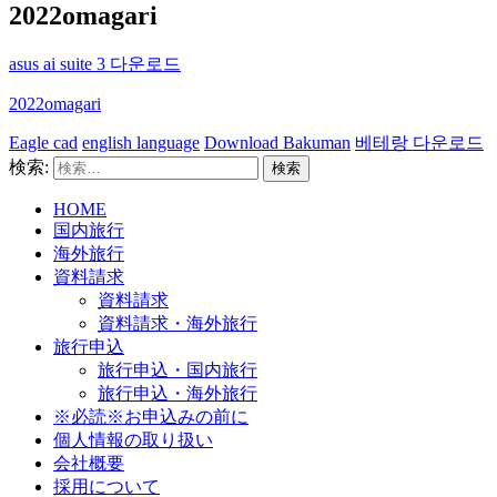
2022omagari
asus ai suite 3 다운로드
2022omagari
Eagle cad
english language
Download Bakuman
베테랑 다운로드
検索:
HOME
国内旅行
海外旅行
資料請求
資料請求
資料請求・海外旅行
旅行申込
旅行申込・国内旅行
旅行申込・海外旅行
※必読※お申込みの前に
個人情報の取り扱い
会社概要
採用について