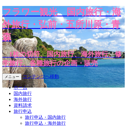
フラワー観光
国内旅行・海
外旅行・弘前・五所川原・青
森
1枚の切符、国内旅行、海外旅行、修
学旅行、各種旅行の企画・販売
コンテンツへ移動
メニュー
ホーム
国内旅行
海外旅行
資料請求
旅行申込
旅行申込・国内旅行
旅行申込・海外旅行