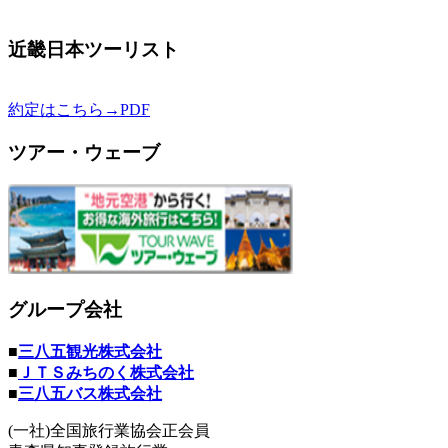
近畿日本ツーリスト
約定はこちら→PDF
ツアー・ウェーブ
グループ会社
■
三八五観光株式会社
■
ＪＴＳみちのく株式会社
■
三八五バス株式会社
(一社)全国旅行業協会正会員