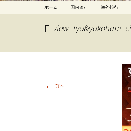
コ
ホーム
国内旅行
海外旅行
ン
テ
ン
view_tyo&yokoham_c
ツ
へ
移
動
←
前へ