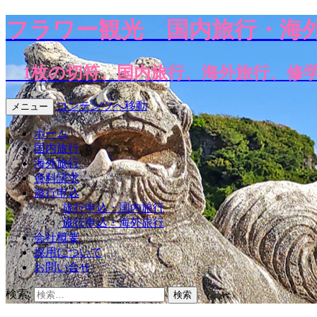
フラワー観光
国内旅行・海
1枚の切符、国内旅行、海外旅行、修
コンテンツへ移動
メニュー
ホーム
国内旅行
海外旅行
資料請求
旅行申込
旅行申込・国内旅行
旅行申込・海外旅行
会社概要
採用について
お問い合せ
検索: