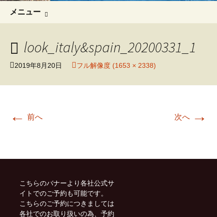
コ
検
メニュー
ン
索:
テ
ン
look_italy&spain_20200331_1
ツ
へ
2019年8月20日
フル解像度 (1653 × 2338)
移
動
←
→
前へ
次へ
こちらのバナーより各社公式サ
イトでのご予約も可能です。
こちらのご予約につきましては
各社でのお取り扱いの為、予約