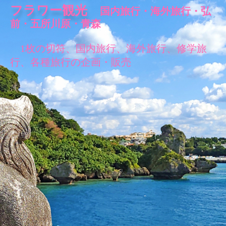
フラワー観光
国内旅行・海外旅行・弘
前・五所川原・青森
1枚の切符、国内旅行、海外旅行、修学旅
行、各種旅行の企画・販売