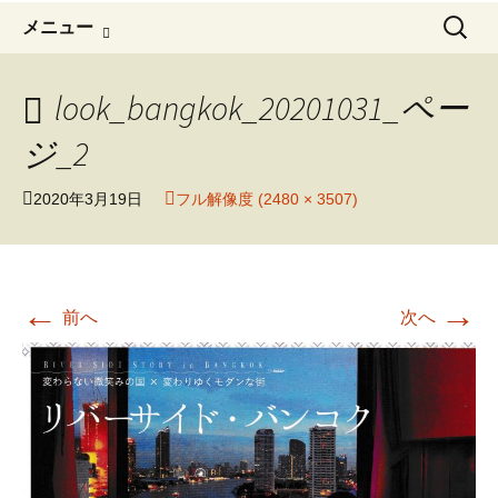
コ
検
メニュー
ン
索:
テ
ン
look_bangkok_20201031_ペー
ツ
ジ_2
へ
移
2020年3月19日
フル解像度 (2480 × 3507)
動
←
→
前へ
次へ