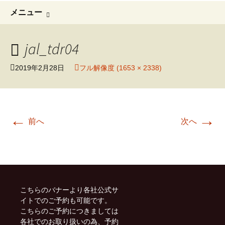
コ
検
メニュー
ン
索:
テ
ン
jal_tdr04
ツ
へ
2019年2月28日
フル解像度 (1653 × 2338)
移
動
←
→
前へ
次へ
こちらのバナーより各社公式サ
イトでのご予約も可能です。
こちらのご予約につきましては
各社でのお取り扱いの為、予約