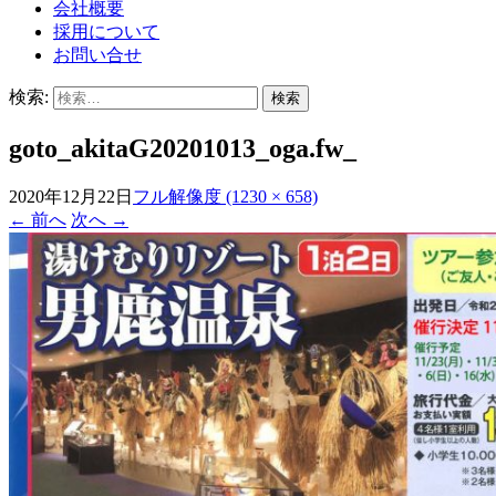
会社概要
採用について
お問い合せ
検索:
goto_akitaG20201013_oga.fw_
2020年12月22日
フル解像度 (1230 × 658)
←
前へ
次へ
→