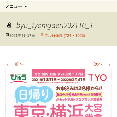
コ
検
メニュー
ン
索:
テ
byu_tyohigaeri202110_1
ン
ツ
へ
2021年9月17日
フル解像度 (724 × 1023)
移
動
←
→
前へ
次へ